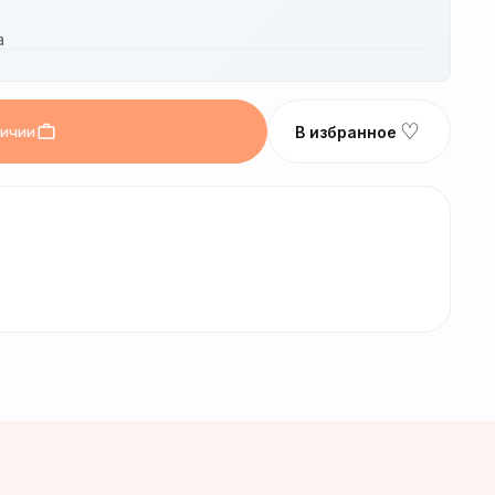
а
♡
личии
В избранное