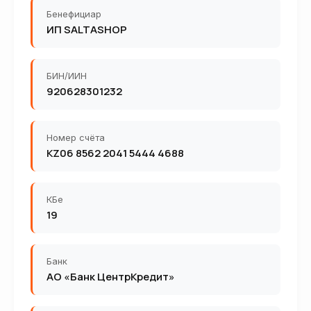
Бенефициар
ИП SALTASHOP
БИН/ИИН
920628301232
Номер счёта
KZ06 8562 2041 5444 4688
КБе
19
Банк
АО «Банк ЦентрКредит»