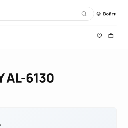
Войти
 AL-6130
а