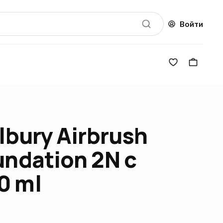
Войти
lbury Airbrush
undation 2N с
0 ml