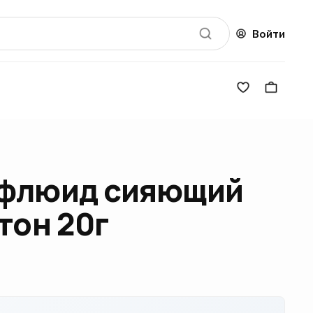
Войти
 флюид сияющий
тон 20г