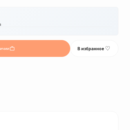
а
♡
личии
В избранное