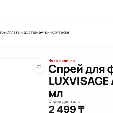
еры
Оплата и доставка
Акции
Контакты
Нет в наличии
Спрей для 
♡
LUXVISAGE Aq
мл
Спрей для тела
2 499 ₸