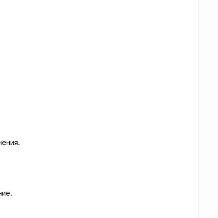
ения.

ие.
