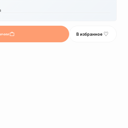
а
♡
личии
В избранное