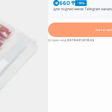
660 ₸
-15%
для подписчиков Telegram канал
Нет в на
Штрих-код:
6978461301643