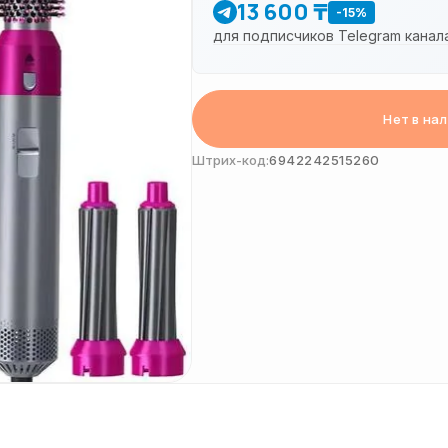
13 600 ₸
-15%
для подписчиков Telegram канал
Нет в на
Штрих-код:
6942242515260