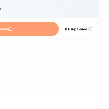
а
♡
личии
В избранное