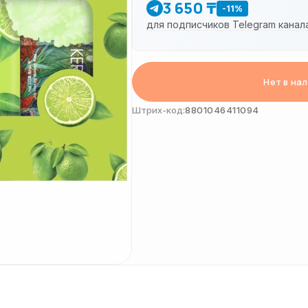
3 650 ₸
-11%
для подписчиков Telegram канал
Нет в на
Штрих-код:
8801046411094