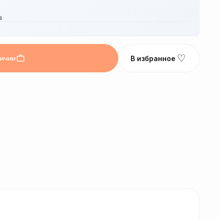
а
♡
личии
В избранное