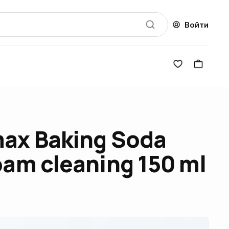
Войти
ax Baking Soda
oam cleaning 150 ml