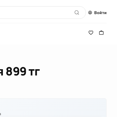
Войти
 899 тг
а