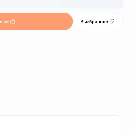
♡
личии
В избранное