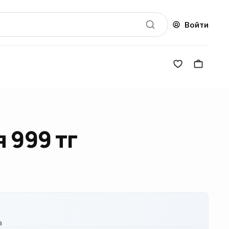
Войти
 999 тг
а