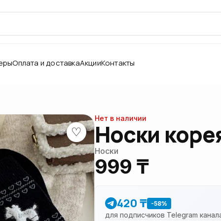
еры
Оплата и доставка
Акции
Контакты
Нет в наличии
Носки корея
♡
Носки
999 ₸
420 ₸
-58%
для подписчиков Telegram канал