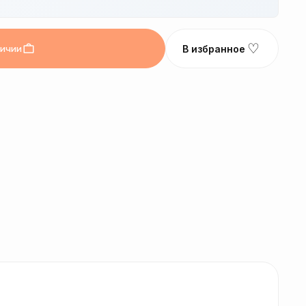
♡
личии
В избранное