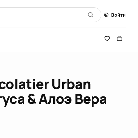
Войти
colatier Urban
уса & Алоэ Вера