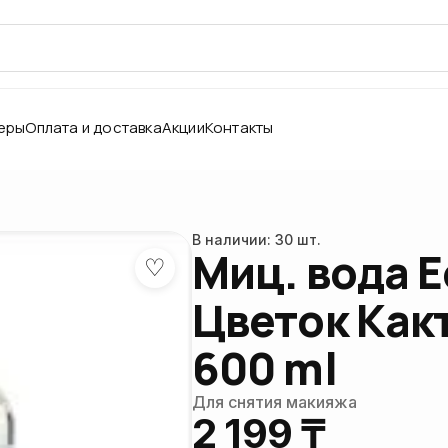
еры
Оплата и доставка
Акции
Контакты
В наличии: 30 шт.
Миц. вода E
♡
Цветок Какт
600 ml
Для снятия макияжа
2 199 ₸