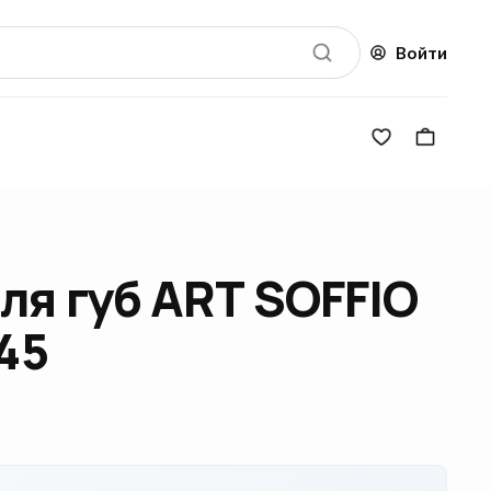
Войти
ля губ ART SOFFIO
145