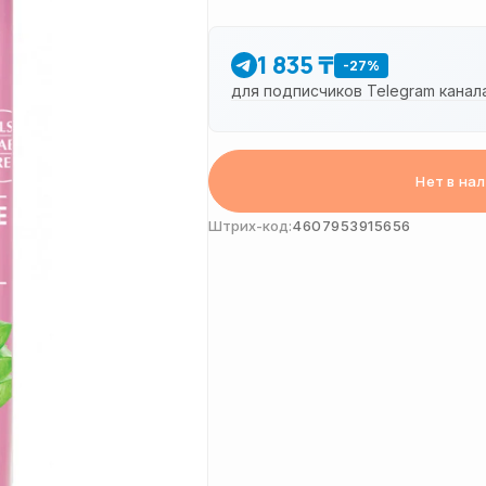
1 835 ₸
-27%
для подписчиков Telegram канал
Нет в на
Штрих-код:
4607953915656