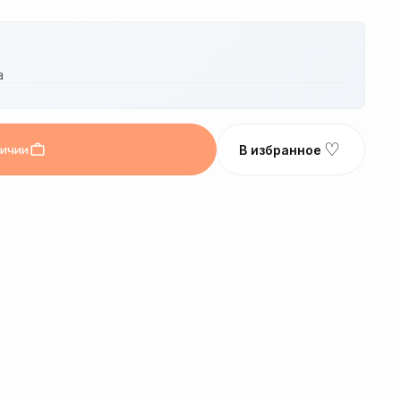
а
♡
личии
В избранное