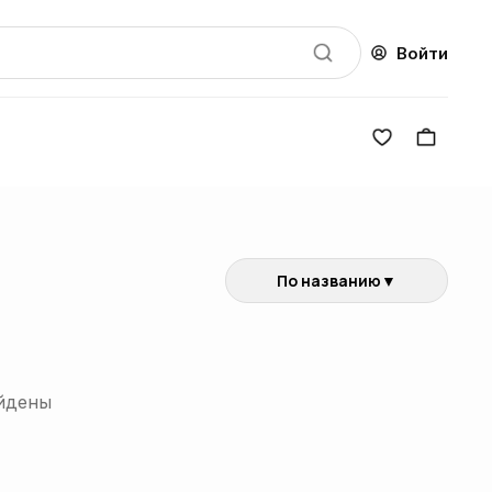
Войти
По названию
▼
йдены